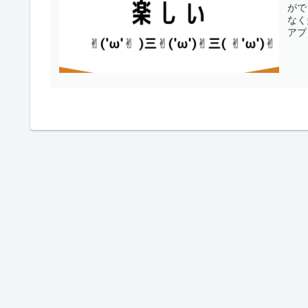
がで
なく
アプ