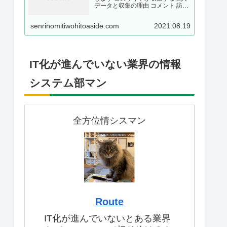
データと収集の理由 コメント 訪問
者がこのサイトにコメントを残す
際、コメントフォームに表示され
senrinomitiwohitoaside.com
2021.08.19
ているデータ、そしてスパム検出
に役立てるための IP アドレスとブ
ラウザーユ…
IT化が進んでいない業界の情報
システム部マン
全方位情シスマン
Route
IT化が進んでいないとある業界