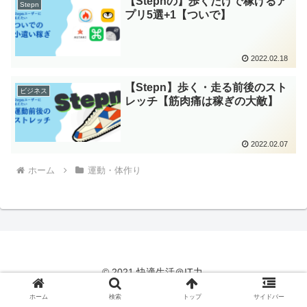
【Stepnの】歩くだけで稼げるア
Stepn
プリ5選+1【ついで】
2022.02.18
【Stepn】歩く・走る前後のスト
ビジネス
レッチ【筋肉痛は稼ぎの大敵】
2022.02.07
ホーム
運動・体作り
© 2021 快適生活＠IT力.
ホーム
検索
トップ
サイドバー